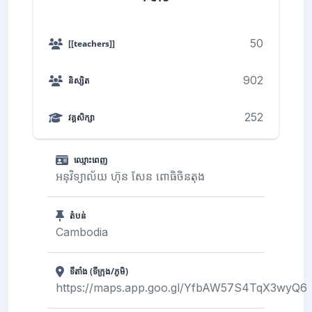
50
[[teachers]]
902
និស្សិត
252
វគ្គសិក្សា
ឈ្មោះពេញ
អនុវិទ្យាល័យ ហ៊ុន សែន ពោធិចិនតុង
តំបន់
Cambodia
ទីតាំង (ទីក្រុង/ភូមិ)
https://maps.app.goo.gl/YfbAW57S4TqX3wyQ6