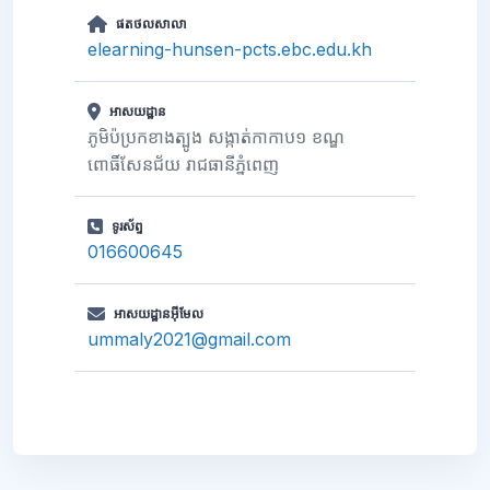
ផតថលសាលា
elearning-hunsen-pcts.ebc.edu.kh
អាសយដ្ឋាន
ភូមិប៉ប្រកខាងត្បូង សង្កាត់កាកាប១ ខណ្ឌ
ពោធិ៍សែនជ័យ រាជធានីភ្នំពេញ
ទូរស័ព្ទ
016600645
អាសយដ្ឋានអ៊ីមែល
ummaly2021@gmail.com