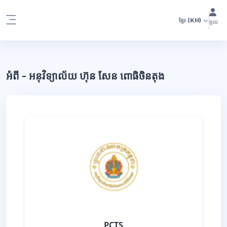
រំលងទៅកាន់មាតិកាមេ
ខ្មែរ
(KH)
ចូល
Side panel
អំពី - អនុវិទ្យាល័យ ហ៊ុន សែន ពោធិចិនតុង
PCTS