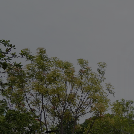
រំលងទៅកាន់មាតិកាមេ